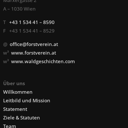
Marxergasse 2
A – 1030 Wien
T
+43 1 534 41 – 8590
F +43 1 534 41 – 8529
@
office@forstverein.at
w³
www.forstverein.at
w³
www.waldgeschichten.com
Über uns
Willkommen
Leitbild und Mission
Statement
Ziele & Statuten
Team