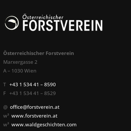
Österreichischer Forstverein
Marxergasse 2
A – 1030 Wien
T
+43 1 534 41 – 8590
F +43 1 534 41 – 8529
@
office@forstverein.at
w³
www.forstverein.at
w³
www.waldgeschichten.com