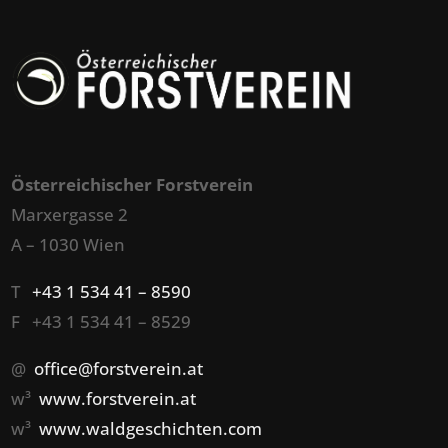
Österreichischer Forstverein
Marxergasse 2
A – 1030 Wien
T
+43 1 534 41 – 8590
F +43 1 534 41 – 8529
@
office@forstverein.at
w³
www.forstverein.at
w³
www.waldgeschichten.com