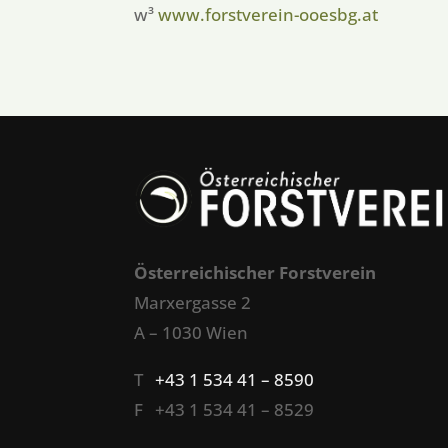
w³
www.forstverein-ooesbg.at
Österreichischer Forstverein
Marxergasse 2
A – 1030 Wien
T
+43 1 534 41 – 8590
F +43 1 534 41 – 8529