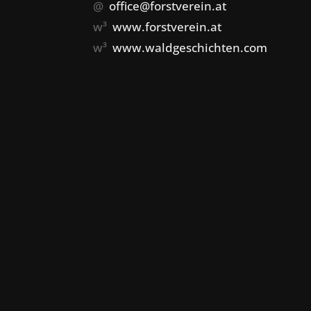
@
office@forstverein.at
w³
www.forstverein.at
w³
www.waldgeschichten.com