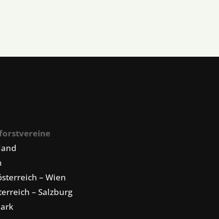
forstvereine
land
n
sterreich – Wien
erreich – Salzburg
mark