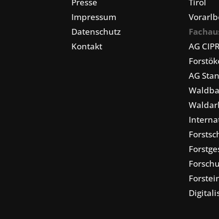
Presse
Tirol
Impressum
Vorarlb
Datenschutz
Fachau
Kontakt
AG CIP
Forstö
AG Stan
Waldba
Waldarb
Interna
Forstsc
Forstge
Forschu
Forstei
Digital