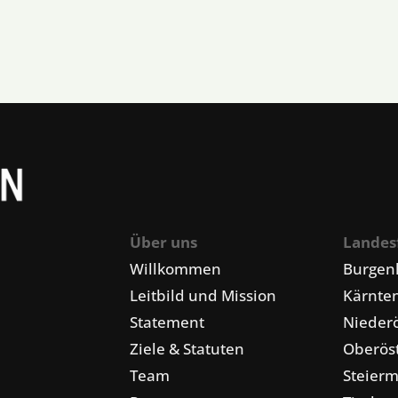
Über uns
Landes
Willkommen
Burgen
Leitbild und Mission
Kärnte
Statement
Niederö
Ziele & Statuten
Oberöst
Team
Steier