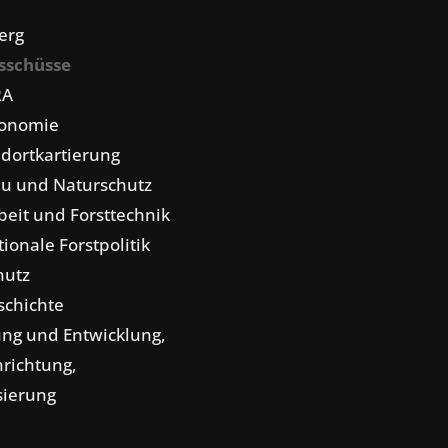
erg
sschüsse
RA
konomie
dortkartierung
u und Naturschutz
eit und Forsttechnik
tionale Forstpolitik
hutz
schichte
ng und Entwicklung,
nrichtung,
isierung