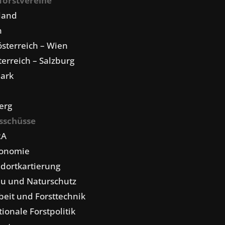
forstvereine
land
n
sterreich – Wien
erreich – Salzburg
mark
erg
sschüsse
RA
konomie
dortkartierung
u und Naturschutz
eit und Forsttechnik
tionale Forstpolitik