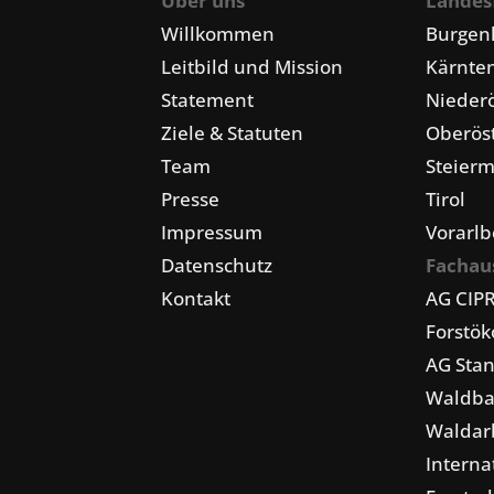
Über uns
Landes
Willkommen
Burgen
Leitbild und Mission
Kärnte
Statement
Niederö
Ziele & Statuten
Oberöst
Team
Steier
Presse
Tirol
Impressum
Vorarlb
Datenschutz
Fachau
Kontakt
AG CIP
Forstö
AG Stan
Waldba
Waldarb
Interna