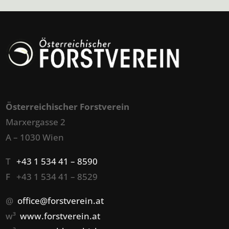
Österreichischer Forstverein
Marxergasse 2
A – 1030 Wien
T
+43 1 534 41 – 8590
F +43 1 534 41 – 8529
@
office@forstverein.at
w³
www.forstverein.at