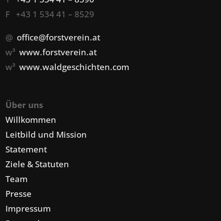
F +43 1 534 41 – 8529
@
office@forstverein.at
w³
www.forstverein.at
w³
www.waldgeschichten.com
Über uns
Willkommen
Leitbild und Mission
Statement
Ziele & Statuten
Team
Presse
Impressum