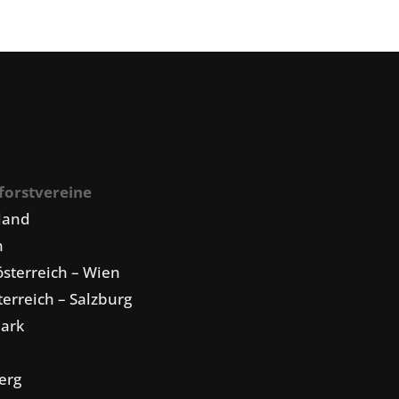
forstvereine
land
n
sterreich – Wien
erreich – Salzburg
mark
erg