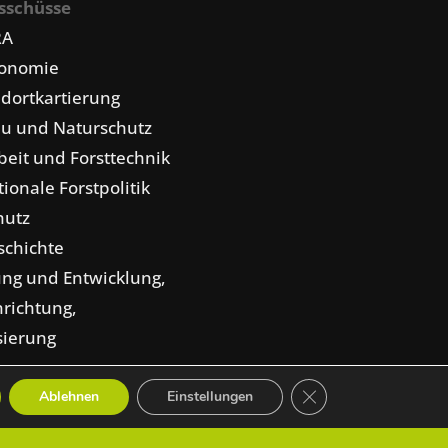
sschüsse
RA
konomie
dortkartierung
u und Naturschutz
eit und Forsttechnik
tionale Forstpolitik
hutz
schichte
ng und Entwicklung,
nrichtung,
isierung
GDPR Cookie-Banner 
Ablehnen
Einstellungen