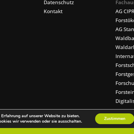
Datenschutz
Fachau
Kontakt
AG CIP
Forstö
AG Stan
Waldba
Waldarb
Interna
Forstsc
Forstge
Forschu
Forstei
Digital
Erfahrung auf unserer Website zu bieten.
Zustimmen
okies wir verwenden oder sie ausschalten.
pressum
Presse
Kontakt