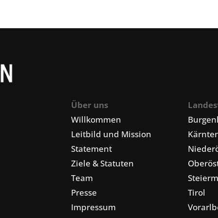
Über uns
Landes
Willkommen
Burgen
Leitbild und Mission
Kärnte
Statement
Niederö
Ziele & Statuten
Oberöst
Team
Steier
Presse
Tirol
Impressum
Vorarlb