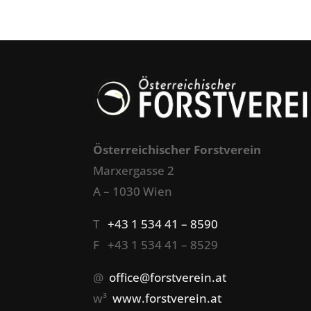
Österreichischer Forstverein
Marxergasse 2
A – 1030 Wien
T
+43 1 534 41 – 8590
F +43 1 534 41 – 8529
@
office@forstverein.at
w³
www.forstverein.at