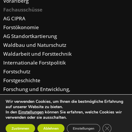
Vorarlberg
Fachausschüsse
AG CIPRA
Forstökonomie
AG Standortkartierung
Waldbau und Naturschutz
Waldarbeit und Forsttechnik
Internationale Forstpolitik
Forstschutz
Forstgeschichte
Forschung und Entwicklung,
Forsteinrichtung,
Wir verwenden Cookies, um Ihnen die bestmögliche Erfahrung
Digitalisierung
auf unserer Website zu bieten.
In den
Einstellungen
können Sie erfahren, welche Cookies wir
verwenden oder sie ausschalten.
GDPR Cookie-
Zustimmen
Ablehnen
Einstellungen