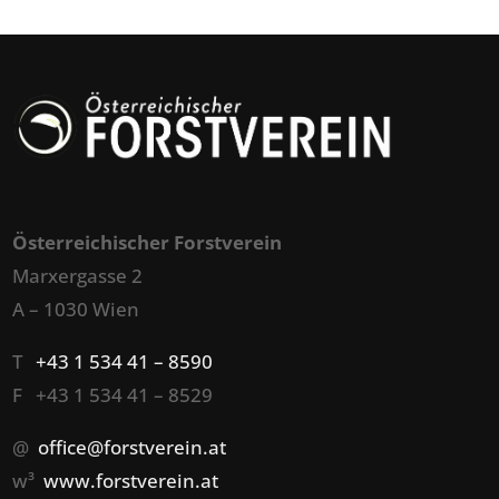
Österreichischer Forstverein
Marxergasse 2
A – 1030 Wien
T
+43 1 534 41 – 8590
F +43 1 534 41 – 8529
@
office@forstverein.at
w³
www.forstverein.at