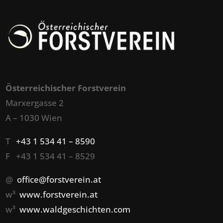
Österreichischer Forstverein
Marxergasse 2
A – 1030 Wien
T
+43 1 534 41 – 8590
F +43 1 534 41 – 8529
@
office@forstverein.at
w³
www.forstverein.at
w³
www.waldgeschichten.com