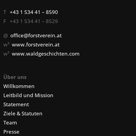
T
+43 1 534 41 – 8590
F +43 1 534 41 – 8529
@
office@forstverein.at
w³
www.forstverein.at
w³
www.waldgeschichten.com
Über uns
Willkommen
Leitbild und Mission
Statement
Ziele & Statuten
Team
Presse