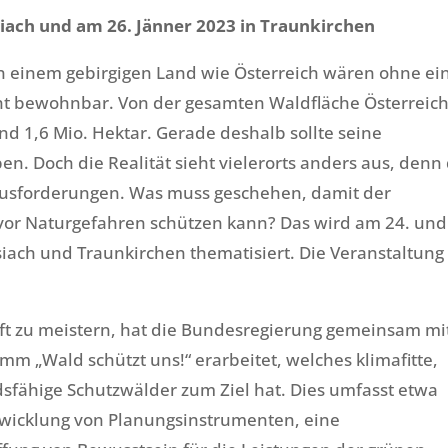
siach und am 26. Jänner 2023 in Traunkirchen
 In einem gebirgigen Land wie Österreich wären ohne ei
ht bewohnbar. Von der gesamten Waldfläche Österreic
nd 1,6 Mio. Hektar. Gerade deshalb sollte seine
n. Doch die Realität sieht vielerorts anders aus, denn
ausforderungen. Was muss geschehen, damit der
 vor Naturgefahren schützen kann? Das wird am 24. und
iach und Traunkirchen thematisiert. Die Veranstaltun
t zu meistern, hat die Bundesregierung gemeinsam mi
mm „Wald schützt uns!“ erarbeitet, welches klimafitte,
sfähige Schutzwälder zum Ziel hat. Dies umfasst etwa
ntwicklung von Planungsinstrumenten, eine