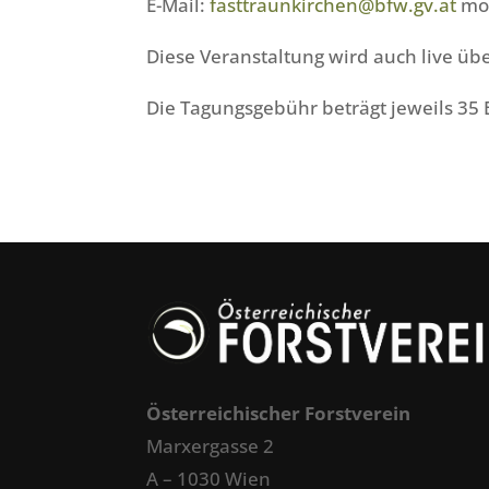
E-Mail:
fasttraunkirchen@bfw.gv.at
mög
Diese Veranstaltung wird auch live ü
Die Tagungsgebühr beträgt jeweils 35 
Österreichischer Forstverein
Marxergasse 2
A – 1030 Wien