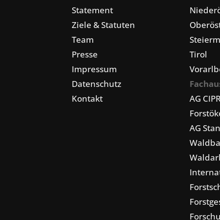
Statement
Niederö
Ziele & Statuten
Oberöst
Team
Steier
Presse
Tirol
Impressum
Vorarlb
Datenschutz
Fachau
Kontakt
AG CIP
Forstö
AG Stan
Waldba
Waldarb
Interna
Forstsc
Forstge
Forschu