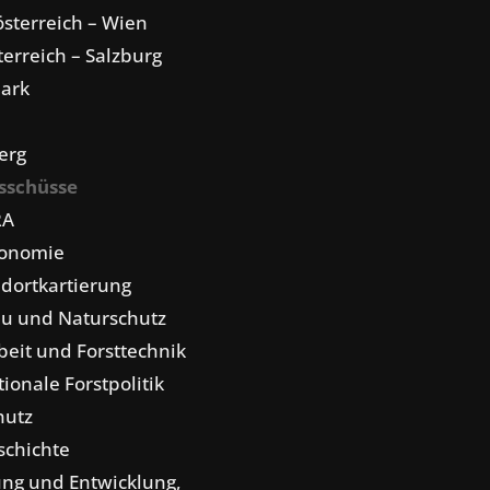
sterreich – Wien
erreich – Salzburg
mark
erg
sschüsse
RA
konomie
dortkartierung
u und Naturschutz
eit und Forsttechnik
tionale Forstpolitik
hutz
schichte
ng und Entwicklung,