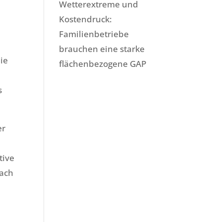
Wetterextreme und
Kostendruck:
Familienbetriebe
brauchen eine starke
die
flächenbezogene GAP
s
er
tive
nach