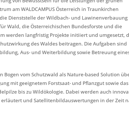
affung von Bewusstsein für die Leistungen der grünen
entrum am WALDCAMPUS Österreich in Traunkirchen
 die Dienststelle der Wildbach- und Lawinenverbauung
ür Wald, die Österreichischen Bundesforste und die
 werden langfristig Projekte initiiert und umgesetzt, 
chutzwirkung des Waldes beitragen. Die Aufgaben sind
ildung, Aus- und Weiterbildung sowie Betreuung eine
den Bogen vom Schutzwald als Nature-based Solution üb
ung mit geeignetem Forstsaat- und Pflanzgut sowie das
elpilze bis zu Wildökologie. Dabei werden auch innova
 erläutert und Satellitenbildauswertungen in der Zeit 