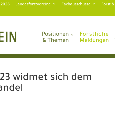
g 2026
Landesforstvereine
Fachausschüsse
Forst &
Positionen
Forstliche
& Themen
Meldungen
023 widmet sich dem
andel