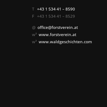
T
+43 1 534 41 – 8590
F +43 1 534 41 – 8529
@
office@forstverein.at
w³
www.forstverein.at
w³
www.waldgeschichten.com