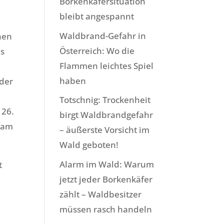
Borkenkäfersituation
bleibt angespannt
Waldbrand-Gefahr in
nen
Österreich: Wo die
hs
Flammen leichtes Spiel
haben
 der
Totschnig: Trockenheit
 26.
birgt Waldbrandgefahr
g am
– äußerste Vorsicht im
Wald geboten!
Alarm im Wald: Warum
t
jetzt jeder Borkenkäfer
zählt – Waldbesitzer
müssen rasch handeln