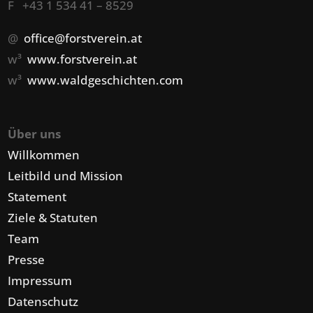
F +43 1 534 41 – 8529
@
office@forstverein.at
w³
www.forstverein.at
w³
www.waldgeschichten.com
Über uns
Willkommen
Leitbild und Mission
Statement
Ziele & Statuten
Team
Presse
Impressum
Datenschutz