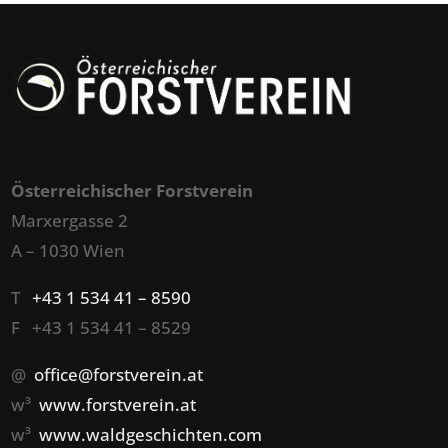
Österreichischer Forstverein
Marxergasse 2
A – 1030 Wien
T
+43 1 534 41 – 8590
F +43 1 534 41 – 8529
@
office@forstverein.at
w³
www.forstverein.at
w³
www.waldgeschichten.com