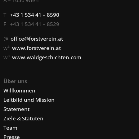
A – 1030 Wien
T
+43 1 534 41 – 8590
F +43 1 534 41 – 8529
@
office@forstverein.at
w³
www.forstverein.at
w³
www.waldgeschichten.com
Über uns
Willkommen
Leitbild und Mission
Statement
Ziele & Statuten
Team
Presse