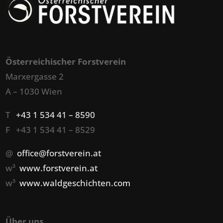
Österreichischer Forstverein
Marxergasse 2
A – 1030 Wien
T
+43 1 534 41 – 8590
F +43 1 534 41 – 8529
@
office@forstverein.at
w³
www.forstverein.at
w³
www.waldgeschichten.com
Über uns