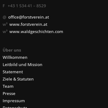
F +43 1 534 41 – 8529
@
office@forstverein.at
w³
www.forstverein.at
w³
www.waldgeschichten.com
Über uns
Willkommen
Leitbild und Mission
Statement
Ziele & Statuten
Team
Presse
Impressum
Datenschutz