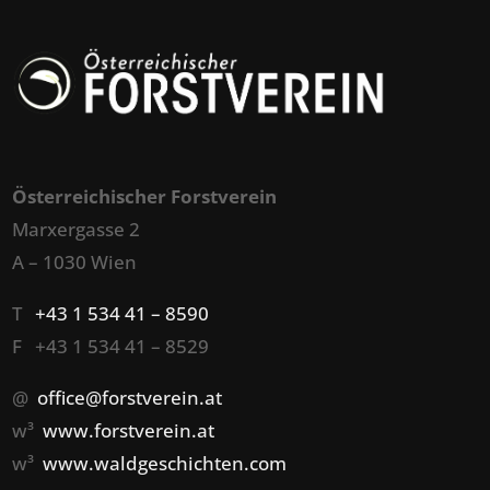
Österreichischer Forstverein
Marxergasse 2
A – 1030 Wien
T
+43 1 534 41 – 8590
F +43 1 534 41 – 8529
@
office@forstverein.at
w³
www.forstverein.at
w³
www.waldgeschichten.com