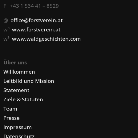
F +43 1 534 41 – 8529
@
office@forstverein.at
w³
www.forstverein.at
w³
www.waldgeschichten.com
Über uns
Willkommen
Leitbild und Mission
Statement
Ziele & Statuten
Team
Presse
Impressum
Datenschutz