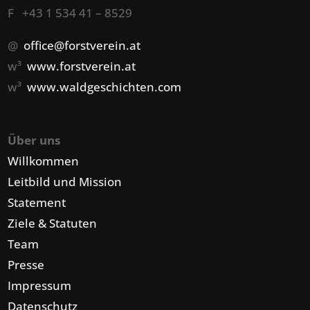
F +43 1 534 41 – 8529
@
office@forstverein.at
w³
www.forstverein.at
w³
www.waldgeschichten.com
Über uns
Willkommen
Leitbild und Mission
Statement
Ziele & Statuten
Team
Presse
Impressum
Datenschutz