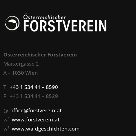
Österreichischer Forstverein
Marxergasse 2
A – 1030 Wien
T
+43 1 534 41 – 8590
F +43 1 534 41 – 8529
@
office@forstverein.at
w³
www.forstverein.at
w³
www.waldgeschichten.com