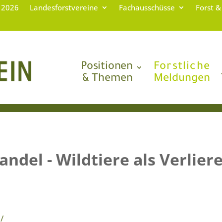
g 2026
Landesforstvereine
Fachausschüsse
Forst &
Positionen
Forstliche
& Themen
Meldungen
ndel - Wildtiere als Verlier
/