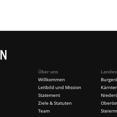
Über uns
Landes
Willkommen
Burgen
Leitbild und Mission
Kärnte
Statement
Niederö
Ziele & Statuten
Oberöst
Team
Steier