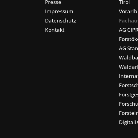
Presse
Tirol
Impressum
Vorarlb
Datenschutz
Fachau
Kontakt
AG CIP
Forstö
AG Stan
Waldba
Waldarb
Interna
Forstsc
Forstge
Forschu
Forstei
Digital