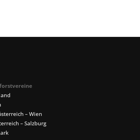
forstvereine
land
n
sterreich – Wien
erreich – Salzburg
mark