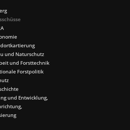
erg
sschüsse
RA
konomie
dortkartierung
u und Naturschutz
eit und Forsttechnik
tionale Forstpolitik
hutz
schichte
ng und Entwicklung,
nrichtung,
isierung