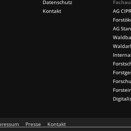
Datenschutz
Fachau
Kontakt
AG CIP
Forstö
AG Stan
Waldba
Waldarb
Interna
Forstsc
Forstge
Forschu
Forstei
Digital
pressum
Presse
Kontakt