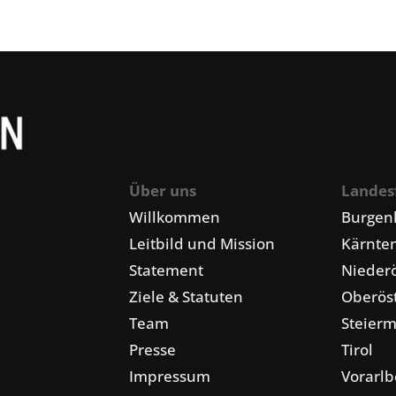
Über uns
Landes
Willkommen
Burgen
Leitbild und Mission
Kärnte
Statement
Niederö
Ziele & Statuten
Oberöst
Team
Steier
Presse
Tirol
Impressum
Vorarlb