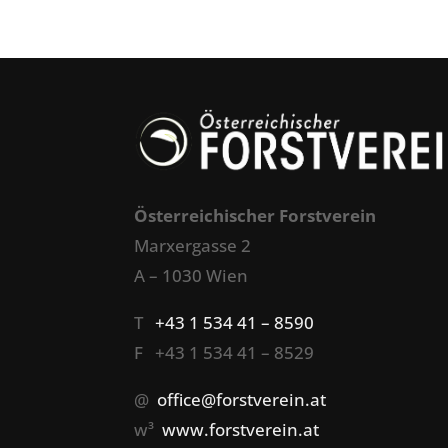
Österreichischer Forstverein
Marxergasse 2
A – 1030 Wien
T
+43 1 534 41 – 8590
F +43 1 534 41 – 8529
@
office@forstverein.at
w³
www.forstverein.at