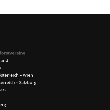
forstvereine
land
n
sterreich – Wien
erreich – Salzburg
mark
erg