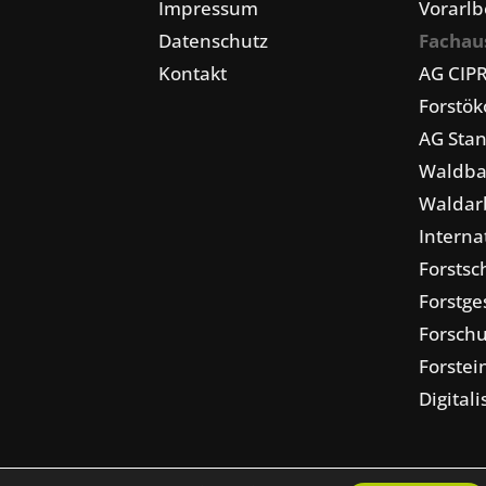
Impressum
Vorarlb
Datenschutz
Fachau
Kontakt
AG CIP
Forstö
AG Stan
Waldba
Waldarb
Interna
Forstsc
Forstge
Forschu
Forstei
Digital