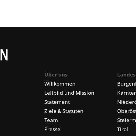
Über uns
Landes
Willkommen
Burgen
Leitbild und Mission
Kärnte
Statement
Niederö
Ziele & Statuten
Oberöst
Team
Steier
Presse
Tirol