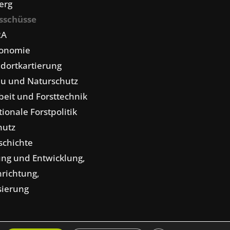
erg
sschüsse
RA
konomie
dortkartierung
u und Naturschutz
eit und Forsttechnik
tionale Forstpolitik
hutz
schichte
ng und Entwicklung,
nrichtung,
isierung