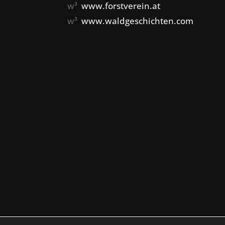
w³
www.forstverein.at
w³
www.waldgeschichten.com