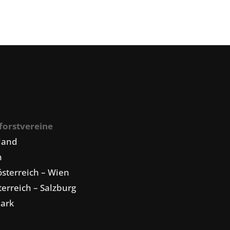
forstvereine
land
n
sterreich – Wien
erreich – Salzburg
mark