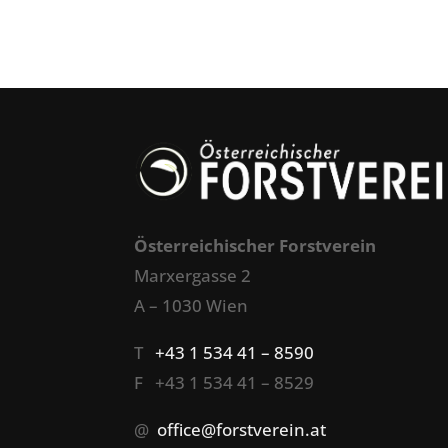
Österreichischer Forstverein
Marxergasse 2
A – 1030 Wien
T
+43 1 534 41 – 8590
F +43 1 534 41 – 8529
@
office@forstverein.at