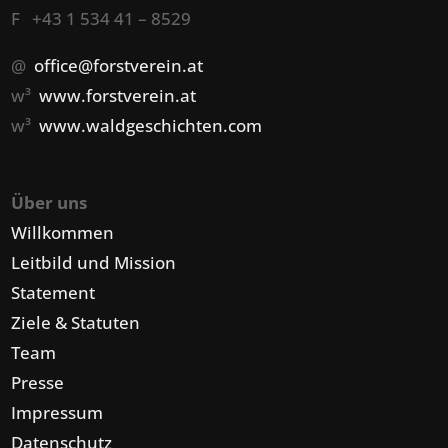
F +43 1 534 41 – 8529
@
office@forstverein.at
w³
www.forstverein.at
w³
www.waldgeschichten.com
Über uns
Willkommen
Leitbild und Mission
Statement
Ziele & Statuten
Team
Presse
Impressum
Datenschutz