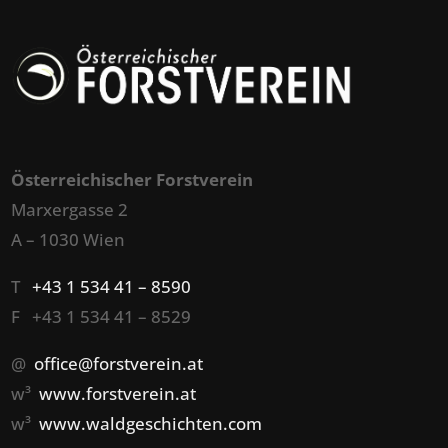
Österreichischer Forstverein
Marxergasse 2
A – 1030 Wien
T
+43 1 534 41 – 8590
F +43 1 534 41 – 8529
@
office@forstverein.at
w³
www.forstverein.at
w³
www.waldgeschichten.com