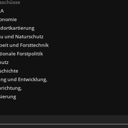
sschüsse
RA
konomie
dortkartierung
u und Naturschutz
eit und Forsttechnik
tionale Forstpolitik
hutz
schichte
ng und Entwicklung,
nrichtung,
isierung