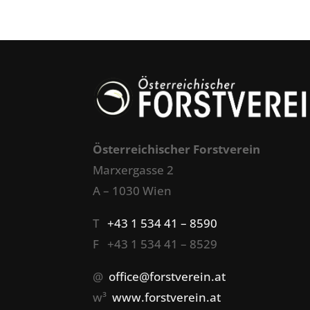
Österreichischer Forstverein
Marxergasse 2
A – 1030 Wien
T
+43 1 534 41 – 8590
F +43 1 534 41 – 8529
@
office@forstverein.at
w³
www.forstverein.at