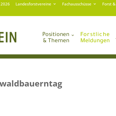
g 2026
Landesforstvereine
Fachausschüsse
Forst &
Positionen
Forstliche
& Themen
Meldungen
swaldbauerntag