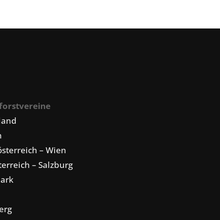
forstvereine
land
n
sterreich – Wien
erreich – Salzburg
mark
erg