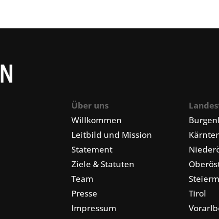
Über uns
Landes
Willkommen
Burgen
Leitbild und Mission
Kärnte
Statement
Niederö
Ziele & Statuten
Oberöst
Team
Steier
Presse
Tirol
Impressum
Vorarlb