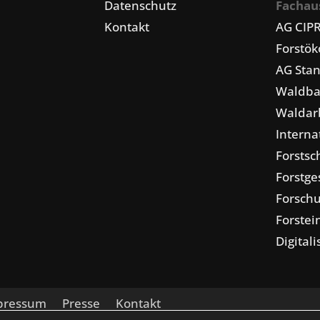
Datenschutz
Fachau
Kontakt
AG CIP
Forstö
AG Stan
Waldba
Waldarb
Interna
Forstsc
Forstge
Forschu
Forstei
Digital
pressum
Presse
Kontakt