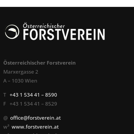
Österreichischer Forstverein
Marxergasse 2
A – 1030 Wien
T
+43 1 534 41 – 8590
F +43 1 534 41 – 8529
@
office@forstverein.at
w³
www.forstverein.at