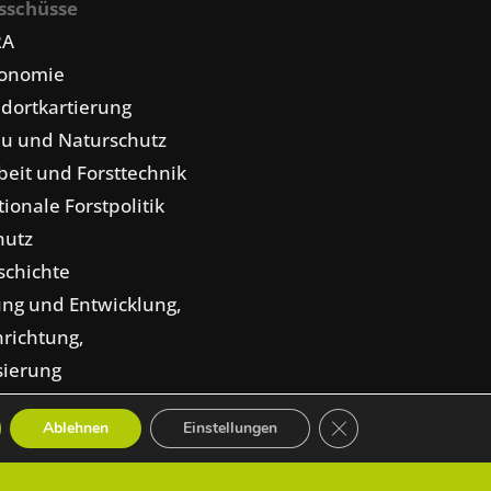
sschüsse
RA
konomie
dortkartierung
u und Naturschutz
eit und Forsttechnik
tionale Forstpolitik
hutz
schichte
ng und Entwicklung,
nrichtung,
isierung
GDPR Cookie-Banner 
Ablehnen
Einstellungen