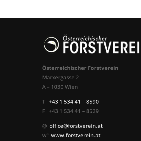
Österreichischer Forstverein
Marxergasse 2
A – 1030 Wien
T
+43 1 534 41 – 8590
F +43 1 534 41 – 8529
@
office@forstverein.at
w³
www.forstverein.at