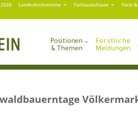
g 2026
Landesforstvereine
Fachausschüsse
Forst &
Positionen
Forstliche
& Themen
Meldungen
swaldbauerntage Völkermark