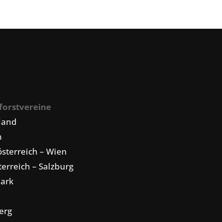
forstvereine
land
n
sterreich – Wien
erreich – Salzburg
mark
erg