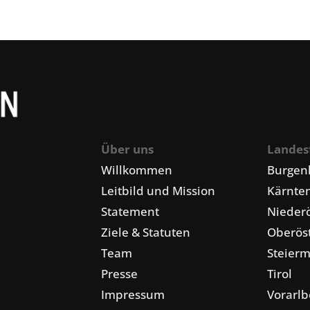
Über uns
Landes
Willkommen
Burgen
Leitbild und Mission
Kärnte
Statement
Niederö
Ziele & Statuten
Oberöst
Team
Steier
Presse
Tirol
Impressum
Vorarlb