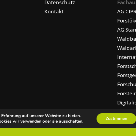
Datenschutz
Fachau
Kontakt
AG CIP
Forstö
AG Stan
Waldba
Waldarb
Interna
Forstsc
Forstge
Forschu
Forstei
Digital
Erfahrung auf unserer Website zu bieten.
Zustimmen
okies wir verwenden oder sie ausschalten.
pressum
Presse
Kontakt