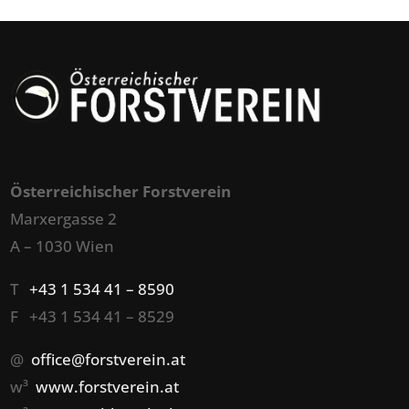
Österreichischer Forstverein
Marxergasse 2
A – 1030 Wien
T
+43 1 534 41 – 8590
F +43 1 534 41 – 8529
@
office@forstverein.at
w³
www.forstverein.at