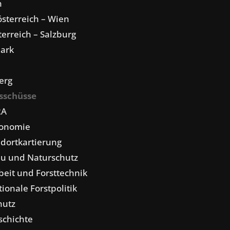
n
sterreich – Wien
erreich – Salzburg
mark
erg
sschüsse
RA
konomie
dortkartierung
u und Naturschutz
eit und Forsttechnik
tionale Forstpolitik
hutz
schichte