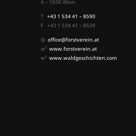
A – 1030 Wien
T
+43 1 534 41 – 8590
F +43 1 534 41 – 8529
@
office@forstverein.at
w³
www.forstverein.at
w³
www.waldgeschichten.com