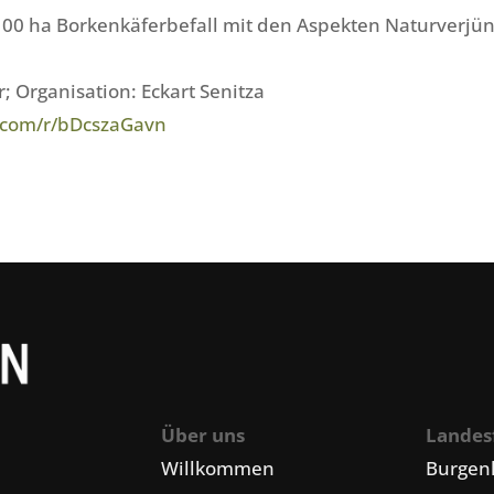
100 ha Borkenkäferbefall mit den Aspekten Naturverj
; Organisation: Eckart Senitza
e.com/r/bDcszaGavn
Über uns
Landes
Willkommen
Burgen