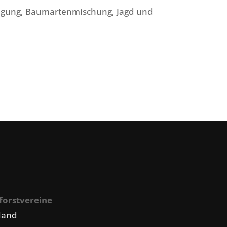
üngung, Baumartenmischung, Jagd und
forstvereine
land