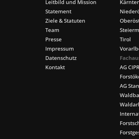
Leitbild und Mission
Kärnte
Statement
Niederö
Ziele & Statuten
Oberöst
Team
Steier
Presse
Tirol
Impressum
Vorarlb
Datenschutz
Fachau
Kontakt
AG CIP
Forstö
AG Stan
Waldba
Waldarb
Interna
Forstsc
Forstge