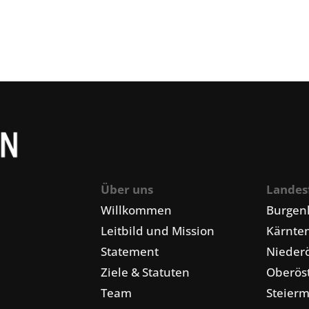
Über uns
Landes
Willkommen
Burgen
Leitbild und Mission
Kärnte
Statement
Niederö
Ziele & Statuten
Oberöst
Team
Steier