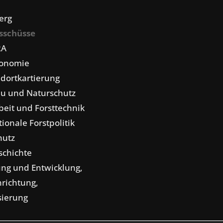
erg
sschüsse
RA
konomie
dortkartierung
u und Naturschutz
eit und Forsttechnik
tionale Forstpolitik
hutz
schichte
ng und Entwicklung,
nrichtung,
isierung