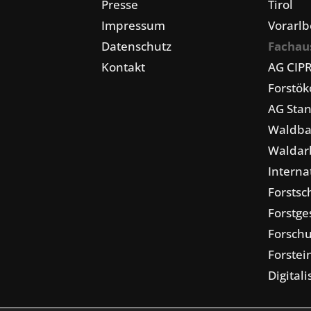
Presse
Tirol
Impressum
Vorarlb
Datenschutz
Fachau
Kontakt
AG CIP
Forstö
AG Stan
Waldba
Waldarb
Interna
Forstsc
Forstge
Forschu
Forstei
Digital