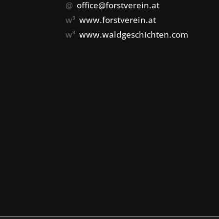
@
office@forstverein.at
w³
www.forstverein.at
w³
www.waldgeschichten.com