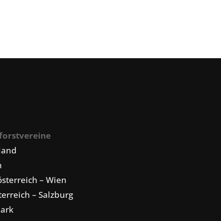
forstvereine
land
n
sterreich – Wien
erreich – Salzburg
mark