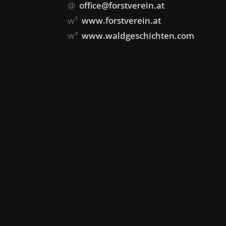
@
office@forstverein.at
w³
www.forstverein.at
w³
www.waldgeschichten.com