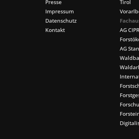
Presse
Tirol
Impressum
Vorarlb
Datenschutz
Fachau
Kontakt
AG CIP
Forstö
AG Stan
Waldba
Waldarb
Interna
Forstsc
Forstge
Forschu
Forstei
Digital