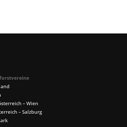
forstvereine
land
n
sterreich – Wien
erreich – Salzburg
mark