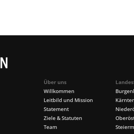
Über uns
Landes
Willkommen
Burgen
Leitbild und Mission
Kärnte
Statement
Niederö
Ziele & Statuten
Oberöst
Team
Steier