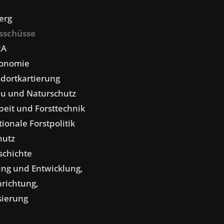
erg
sschüsse
RA
konomie
dortkartierung
u und Naturschutz
eit und Forsttechnik
tionale Forstpolitik
hutz
schichte
ng und Entwicklung,
nrichtung,
isierung