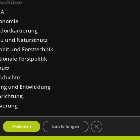
sschüsse
RA
konomie
dortkartierung
u und Naturschutz
eit und Forsttechnik
tionale Forstpolitik
hutz
schichte
ng und Entwicklung,
nrichtung,
isierung
GDPR Cookie-Banner 
Ablehnen
Einstellungen