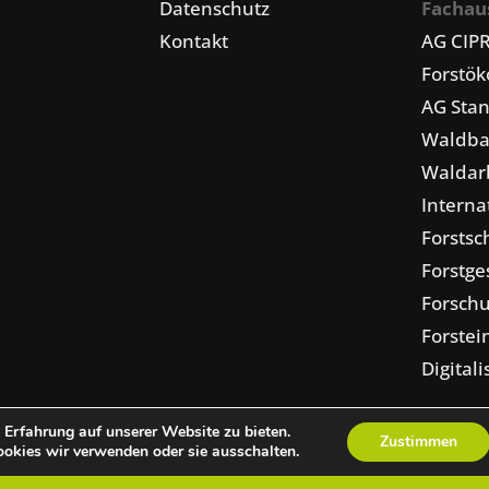
Datenschutz
Fachau
Kontakt
AG CIP
Forstö
AG Stan
Waldba
Waldarb
Interna
Forstsc
Forstge
Forschu
Forstei
Digital
Erfahrung auf unserer Website zu bieten.
Zustimmen
okies wir verwenden oder sie ausschalten.
pressum
Presse
Kontakt