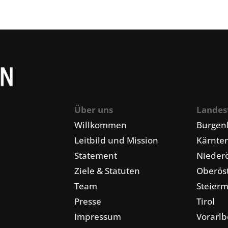
Über uns
Landes
Willkommen
Burgen
Leitbild und Mission
Kärnte
Statement
Niederö
Ziele & Statuten
Oberöst
Team
Steier
Presse
Tirol
Impressum
Vorarlb