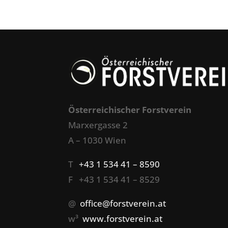
Österreichischer Forstverein
Marxergasse 2
A – 1030 Wien
T
+43 1 534 41 – 8590
F +43 1 534 41 – 8529
@
office@forstverein.at
w³
www.forstverein.at