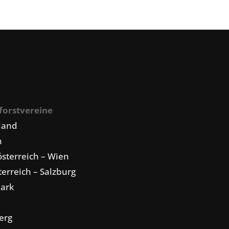
forstvereine
land
n
sterreich – Wien
erreich – Salzburg
mark
erg