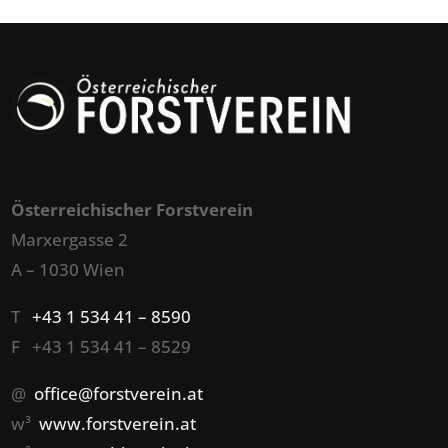
Österreichischer Forstverein
Marxergasse 2
A – 1030 Wien
T
+43 1 534 41 – 8590
F +43 1 534 41 – 8529
@
office@forstverein.at
w³
www.forstverein.at