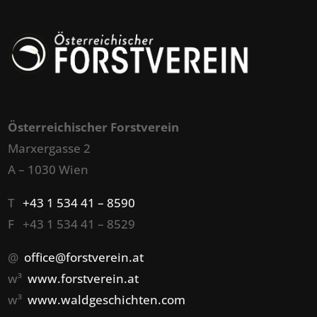
Österreichischer Forstverein
Marxergasse 2
A – 1030 Wien
T
+43 1 534 41 – 8590
F +43 1 534 41 – 8529
@
office@forstverein.at
w³
www.forstverein.at
w³
www.waldgeschichten.com