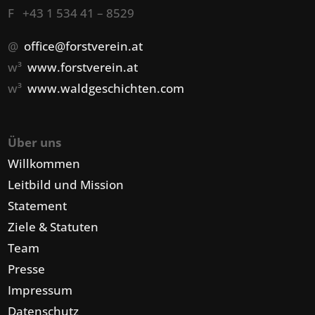
F +43 1 534 41 – 8529
@
office@forstverein.at
w³
www.forstverein.at
w³
www.waldgeschichten.com
Über uns
Willkommen
Leitbild und Mission
Statement
Ziele & Statuten
Team
Presse
Impressum
Datenschutz