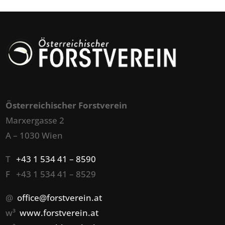
Österreichischer Forstverein
Marxergasse 2
A – 1030 Wien
T
+43 1 534 41 – 8590
F +43 1 534 41 – 8529
@
office@forstverein.at
w³
www.forstverein.at