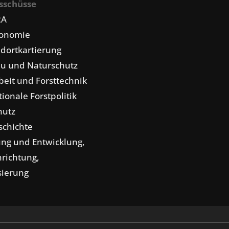
sschüsse
RA
konomie
dortkartierung
u und Naturschutz
eit und Forsttechnik
tionale Forstpolitik
hutz
schichte
ng und Entwicklung,
nrichtung,
isierung