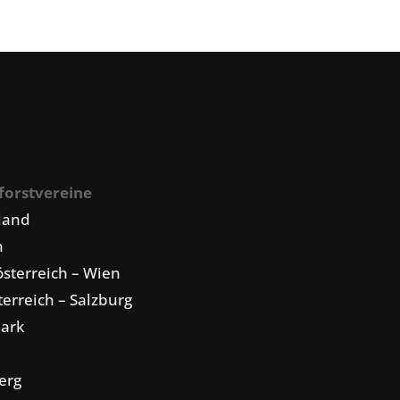
forstvereine
land
n
sterreich – Wien
erreich – Salzburg
mark
erg