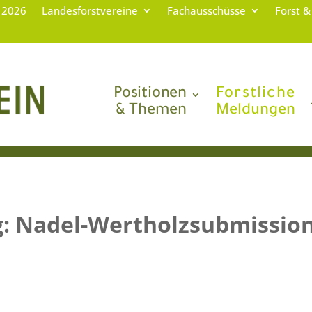
g 2026
Landesforstvereine
Fachausschüsse
Forst &
Positionen
Forstliche
& Themen
Meldungen
g: Nadel-Wertholzsubmissio