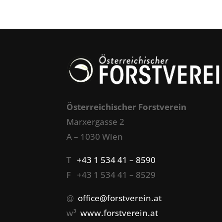
Österreichischer Forstverein
Marxergasse 2
A – 1030 Wien
T
+43 1 534 41 – 8590
F +43 1 534 41 – 8529
@
office@forstverein.at
w³
www.forstverein.at