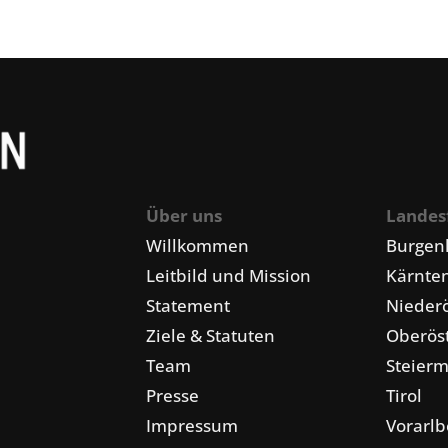
Über uns
Landes
Willkommen
Burgen
Leitbild und Mission
Kärnte
Statement
Niederö
Ziele & Statuten
Oberöst
Team
Steier
Presse
Tirol
Impressum
Vorarlb