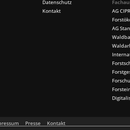
Datenschutz
Fachau
Kontakt
AG CIP
Forstö
AG Stan
Waldba
Waldarb
Interna
Forstsc
Forstge
Forschu
Forstei
Digital
pressum
Presse
Kontakt