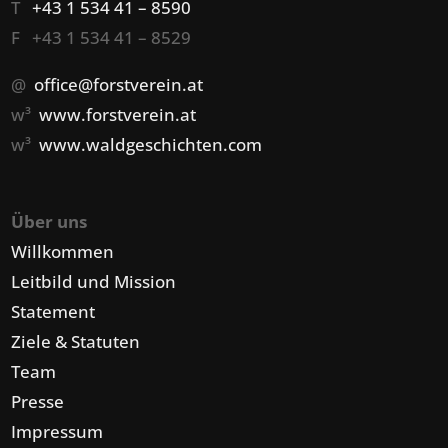
T
+43 1 534 41 – 8590
F +43 1 534 41 – 8529
@
office@forstverein.at
w³
www.forstverein.at
w³
www.waldgeschichten.com
Über uns
Willkommen
Leitbild und Mission
Statement
Ziele & Statuten
Team
Presse
Impressum