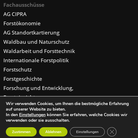
Fachausschüsse
AG CIPRA
Forstökonomie
AG Standortkartierung
Waldbau und Naturschutz
Waldarbeit und Forsttechnik
Internationale Forstpolitik
Forstschutz
Forstgeschichte
Forschung und Entwicklung,
Forsteinrichtung,
Wir verwenden Cookies, um Ihnen die bestmögliche Erfahrung
Digitalisierung
auf unserer Website zu bieten.
In den
Einstellungen
können Sie erfahren, welche Cookies wir
verwenden oder sie ausschalten.
GDPR Cookie-
Zustimmen
Ablehnen
Einstellungen
© 2026 Österreichischer Forstverein