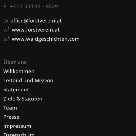
F +43 1 534 41 – 8529
@
office@forstverein.at
w³
www.forstverein.at
w³
www.waldgeschichten.com
Über uns
Willkommen
Leitbild und Mission
Statement
Ziele & Statuten
Team
Presse
Impressum
Datenschutz