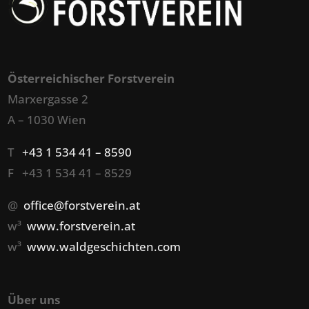
Österreichischer Forstverein
Marxergasse 2
A – 1030 Wien
T
+43 1 534 41 – 8590
F +43 1 534 41 – 8529
@
office@forstverein.at
w³
www.forstverein.at
w³
www.waldgeschichten.com
Über uns