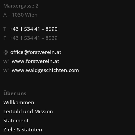
Marxergasse 2
A – 1030 Wien
T
+43 1 534 41 – 8590
F +43 1 534 41 – 8529
@
office@forstverein.at
w³
www.forstverein.at
w³
www.waldgeschichten.com
Über uns
Willkommen
Leitbild und Mission
Statement
Ziele & Statuten