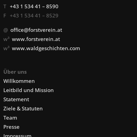
T
+43 1 534 41 – 8590
F +43 1 534 41 – 8529
@
office@forstverein.at
w³
www.forstverein.at
w³
www.waldgeschichten.com
Über uns
Willkommen
Leitbild und Mission
Statement
Ziele & Statuten
Team
Presse
Impressum