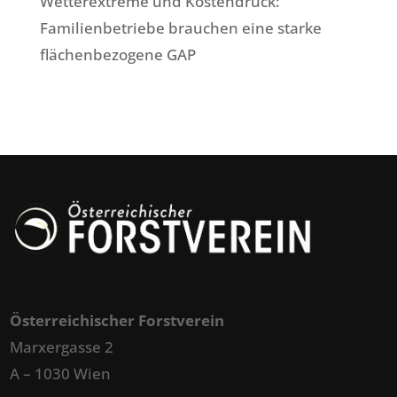
Wetterextreme und Kostendruck:
Familienbetriebe brauchen eine starke
flächenbezogene GAP
Österreichischer Forstverein
Marxergasse 2
A – 1030 Wien