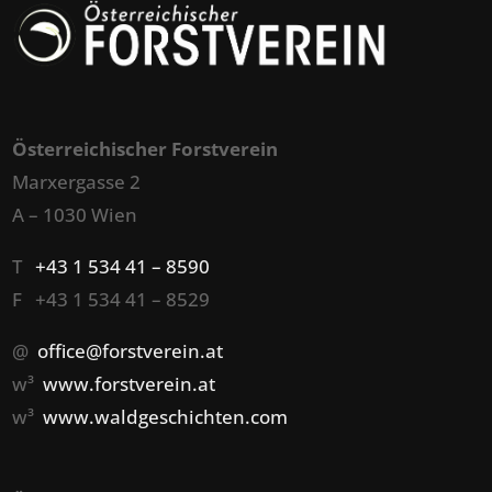
Österreichischer Forstverein
Marxergasse 2
A – 1030 Wien
T
+43 1 534 41 – 8590
F +43 1 534 41 – 8529
@
office@forstverein.at
w³
www.forstverein.at
w³
www.waldgeschichten.com