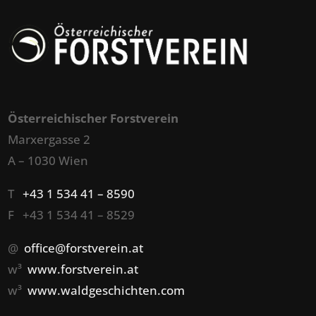
Österreichischer Forstverein
Marxergasse 2
A – 1030 Wien
T
+43 1 534 41 – 8590
F +43 1 534 41 – 8529
@
office@forstverein.at
w³
www.forstverein.at
w³
www.waldgeschichten.com