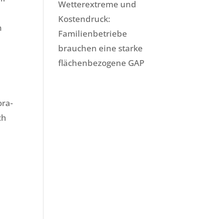
Wetterextreme und
Kostendruck:
n
Familienbetriebe
brauchen eine starke
flächenbezogene GAP
ora-
ch
n