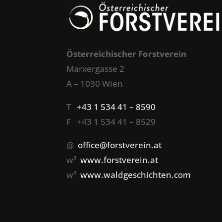
Österreichischer Forstverein
Marxergasse 2
A – 1030 Wien
T
+43 1 534 41 – 8590
F +43 1 534 41 – 8529
@
office@forstverein.at
w³
www.forstverein.at
w³
www.waldgeschichten.com