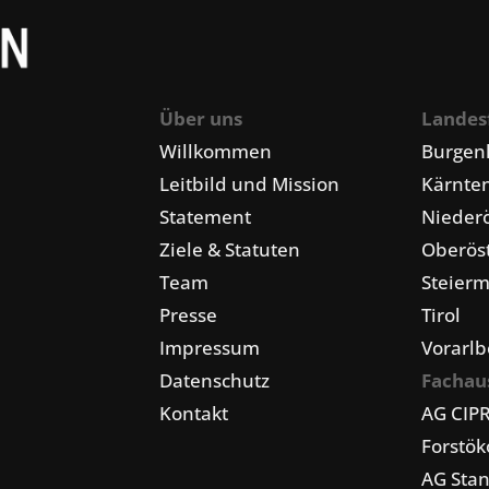
Über uns
Landes
Willkommen
Burgen
Leitbild und Mission
Kärnte
Statement
Niederö
Ziele & Statuten
Oberöst
Team
Steier
Presse
Tirol
Impressum
Vorarlb
Datenschutz
Fachau
Kontakt
AG CIP
Forstö
AG Stan