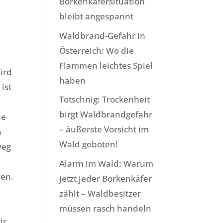
Borkenkäfersituation
bleibt angespannt
Waldbrand-Gefahr in
Österreich: Wo die
Flammen leichtes Spiel
wird
haben
ist
Totschnig: Trockenheit
birgt Waldbrandgefahr
ne
– äußerste Vorsicht im
n
Wald geboten!
weg
Alarm im Wald: Warum
zen.
jetzt jeder Borkenkäfer
zählt – Waldbesitzer
müssen rasch handeln
ir