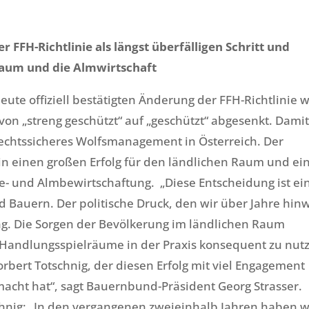
FFH-Richtlinie als längst überfälligen Schritt und
 Raum und die Almwirtschaft
 heute offiziell bestätigten Änderung der FFH-Richtlinie 
von „streng geschützt“ auf „geschützt“ abgesenkt. Damit 
 rechtssicheres Wolfsmanagement in Österreich. Der
in einen großen Erfolg für den ländlichen Raum und ei
- und Almbewirtschaftung. „Diese Entscheidung ist ei
 Bauern. Der politische Druck, den wir über Jahre hin
ng. Die Sorgen der Bevölkerung im ländlichen Raum
n Handlungsspielräume in der Praxis konsequent zu nut
rbert Totschnig, der diesen Erfolg mit viel Engagement
cht hat“, sagt Bauernbund-Präsident Georg Strasser.
chnig: „In den vergangenen zweieinhalb Jahren haben w