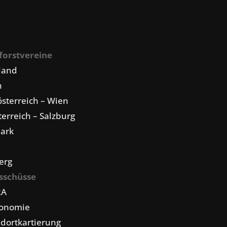
forstvereine
land
n
sterreich – Wien
erreich – Salzburg
mark
erg
sschüsse
RA
konomie
dortkartierung