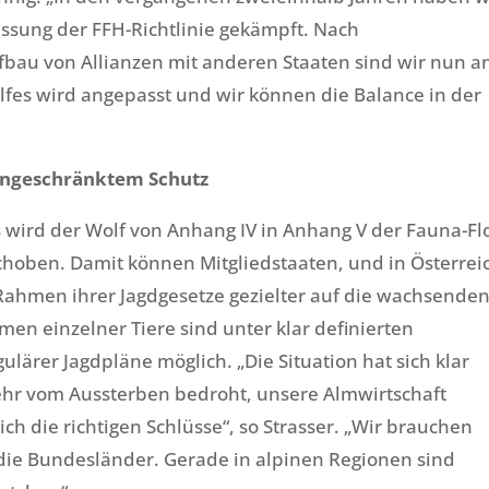
ssung der FFH-Richtlinie gekämpft. Nach
bau von Allianzen mit anderen Staaten sind wir nun a
lfes wird angepasst und wir können die Balance in der
neingeschränktem Schutz
 wird der Wolf von Anhang IV in Anhang V der Fauna-Fl
rschoben. Damit können Mitgliedstaaten, und in Österrei
 Rahmen ihrer Jagdgesetze gezielter auf die wachsende
n einzelner Tiere sind unter klar definierten
rer Jagdpläne möglich. „Die Situation hat sich klar
mehr vom Aussterben bedroht, unsere Almwirtschaft
ich die richtigen Schlüsse“, so Strasser. „Wir brauchen
 die Bundesländer. Gerade in alpinen Regionen sind