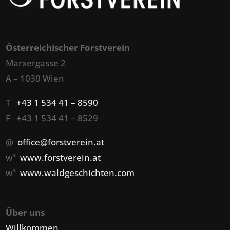
Österreichischer Forstverein
Marxergasse 2
A – 1030 Wien
T
+43 1 534 41 – 8590
F +43 1 534 41 – 8529
@
office@forstverein.at
w³
www.forstverein.at
w³
www.waldgeschichten.com
Über uns
Willkommen